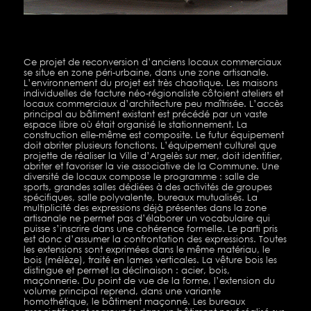
Ce projet de reconversion d’anciens locaux commerciaux
se situe en zone péri-urbaine, dans une zone artisanale.
L’environnement du projet est très chaotique. Les maisons
individuelles de facture néo-régionaliste côtoient ateliers et
locaux commerciaux d’architecture peu maîtrisée. L’accès
principal au bâtiment existant est précédé par un vaste
espace libre où était organisé le stationnement. La
construction elle-même est composite. Le futur équipement
doit abriter plusieurs fonctions. L’équipement culturel que
projette de réaliser la Ville d’Argelès sur mer, doit identifier,
abriter et favoriser la vie associative de la Commune. Une
diversité de locaux compose le programme : salle de
sports, grandes salles dédiées à des activités de groupes
spécifiques, salle polyvalente, bureaux mutualisés. La
multiplicité des expressions déjà présentes dans la zone
artisanale ne permet pas d’élaborer un vocabulaire qui
puisse s’inscrire dans une cohérence formelle. Le parti pris
est donc d’assumer la confrontation des expressions. Toutes
les extensions sont exprimées dans le même matériau, le
bois (mélèze), traité en lames verticales. La vêture bois les
distingue et permet la déclinaison : acier, bois,
maçonnerie. Du point de vue de la forme, l’extension du
volume principal reprend, dans une variante
homothétique, le bâtiment maçonné. Les bureaux