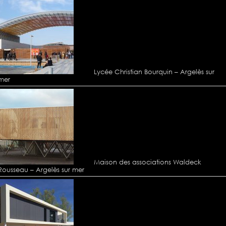
Lycée Christian Bourquin – Argelès sur
mer
Maison des associations Waldeck
Rousseau – Argelès sur mer